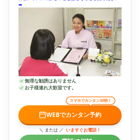
➡
無理な勧誘はありません
お子様連れ大歓迎です。
スマホでカンタン30秒！
WEBでカンタン予約
＼ または ／
いますぐお電話！