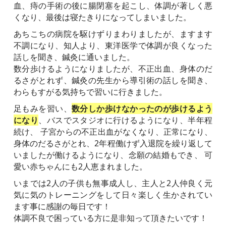
血、痔の手術の後に腸閉塞を起こし、体調が著しく悪
くなり、最後は寝たきりになってしまいました。
あちこちの病院を駆けずりまわりましたが、ますます
不調になり、知人より、東洋医学で体調が良くなった
話しを聞き、鍼灸に通いました。
数分歩けるようになりましたが、不正出血、身体のだ
るさがとれず、鍼灸の先生から導引術の話しを聞き、
わらもすがる気持ちで習いに行きました。
足もみを習い、
数分しか歩けなかったのが歩けるよう
になり
、バスでスタジオに行けるようになり、半年程
続け、 子宮からの不正出血がなくなり、正常になり、
身体のだるさがとれ、2年程働けず入退院を繰り返して
いましたが働けるようになり、念願の結婚もでき、 可
愛い赤ちゃんにも2人恵まれました。
いまでは2人の子供も無事成人し、主人と2人仲良く元
気に気のトレーニングをして日々楽しく生かされてい
ます事に感謝の毎日です！
体調不良で困っている方に是非知って頂きたいです！