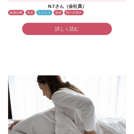
N.Tさん（会社員）
健康診断
胃炎
ストレス
過食
朝の目覚め
詳しく読む