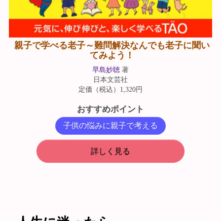
親子で学べる老子～難問解決なんでも老子に聞い
てみよう！
早島妙聴
著
日本文芸社
定価（税込）1,320円
おすすめポイント
子供の悩みに親子で考える
詳しく見る