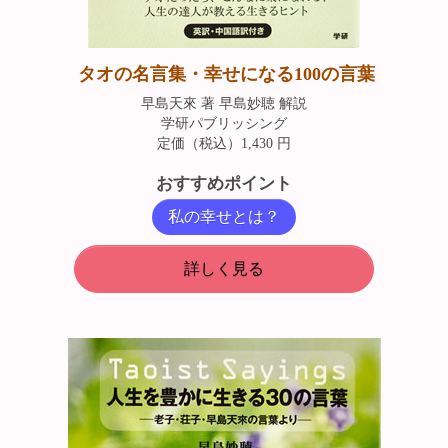
タオの名言集・幸せになる100の言葉
早島天來 著 早島妙聴 解説
学研パブリッシング
定価（税込）1,430 円
おすすめポイント
私の幸せとは？
詳しく見る