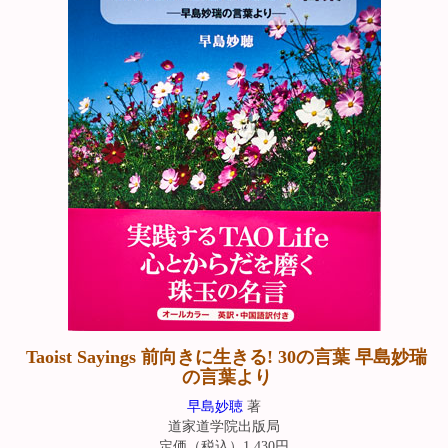
Taoist Sayings 前向きに生きる! 30の言葉 早島妙瑞
の言葉より
早島妙聴
著
道家道学院出版局
定価（税込）1,430円