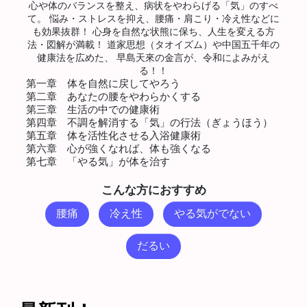
心や体のバランスを整え、病状をやわらげる「気」のすべ
て。 悩み・ストレスを抑え、腰痛・肩こり・冷え性などに
も効果抜群！ 心身を自然な状熊に保ち、人生を変える方
法・図解が満載！ 道家思想（タオイズム）や中国五千年の
健康法を広めた、 早島天來の金言が、令和によみがえ
る！！
第一章 体を自然に戻してやろう
第二章 あなたの腰をやわらかくする
第三章 生活の中での健康術
第四章 不調を解消する「気」の行法（ぎょうほう）
第五章 体を活性化させる入浴健康術
第六章 心が強くなれば、体も強くなる
第七章 「やる気」が体を治す
こんな方におすすめ
腰痛
冷え性
やる気がでない
だるい