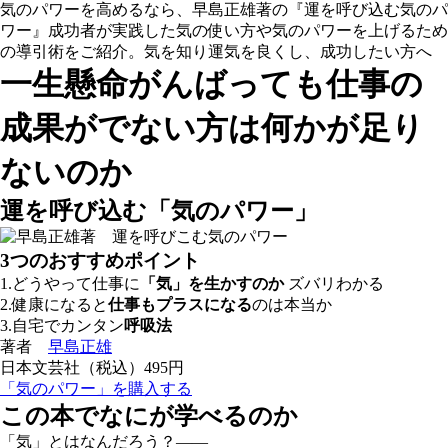
気のパワーを高めるなら、早島正雄著の『運を呼び込む気のパ
ワー』成功者が実践した気の使い方や気のパワーを上げるため
の導引術をご紹介。気を知り運気を良くし、成功したい方へ
一生懸命がんばっても
仕事の
成果がでない方は
何かが足り
ないのか
運を呼び込む「気のパワー」
3つのおすすめポイント
1.どうやって仕事に
「気」を生かすのか
ズバリわかる
2.健康になると
仕事もプラスになる
のは本当か
3.自宅でカンタン
呼吸法
著者
早島正雄
日本文芸社（税込）495円
「気のパワー」を購入する
この本でなにが学べるのか
「気」とはなんだろう？――