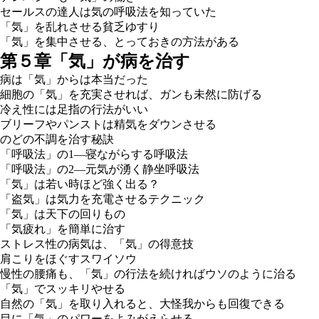
セールスの達人は気の呼吸法を知っていた
「気」を乱れさせる貧乏ゆすり
「気」を集中させる、とっておきの方法がある
第５章「気」が病を治す
病は「気」からは本当だった
細胞の「気」を充実させれば、ガンも未然に防げる
冷え性には足指の行法がいい
ブリーフやパンストは精気をダウンさせる
のどの不調を治す秘訣
「呼吸法」の1―寝ながらする呼吸法
「呼吸法」の2―元気が湧く静坐呼吸法
「気」は若い時ほど強く出る？
「盗気」は気力を充電させるテクニック
「気」は天下の回りもの
「気疲れ」を簡単に治す
ストレス性の病気は、「気」の得意技
肩こりをほぐすスワイソウ
慢性の腰痛も、「気」の行法を続ければウソのように治る
「気」でスッキリやせる
自然の「気」を取り入れると、大怪我からも回復できる
目に「気」のパワーをよみがえらせる