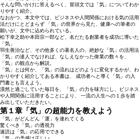
そんな問いかけに答えるべく、冒頭文では「気」についてわか
りやすく紹介。
なおかつ、本文中では、ビジネスや人間関係における気の活用
法だけにとどまらず 「気」の世界から見た、健康への筆者の
願いが、文中に込められている。
松下幸之助や本田宗一郎など、名だたる創業者を成功に導いた
「気」
羽生善治など、その他多くの著名人の、絶妙な「気」の活用法
「気」の達人でなければ、なしえなかった偉業の数々を、
「気」の観点から解説。
「気」とは何か、「気」の流れはどのように変化するかが、わ
かりやすく紹介してある本書は、 成功者へと導く「気」の入
門書とも言えよう。
漠然と過ごしていた毎日を、「気」の力を味方にし、ビジネス
や人間関係に活用することにより、 一流の人生への１歩を踏
み出していただきたい。
第１章「気」の超能力を教えよう
「気」がどんどん「運」を連れてくる
驚くべき「気」の透視力
速読は「気」の応用でできる
「気」の予感は正しい