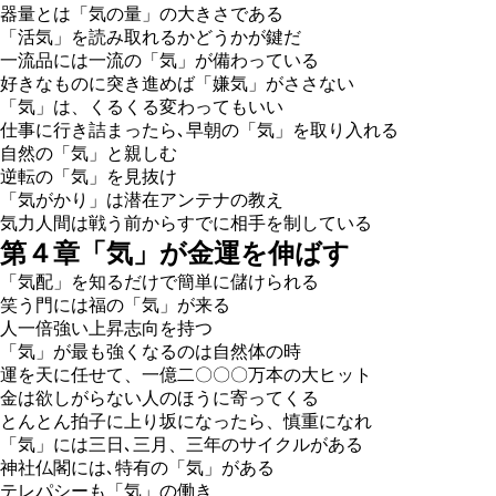
器量とは「気の量」の大きさである
「活気」を読み取れるかどうかが鍵だ
一流品には一流の「気」が備わっている
好きなものに突き進めば「嫌気」がささない
「気」は、くるくる変わってもいい
仕事に行き詰まったら､早朝の「気」を取り入れる
自然の「気」と親しむ
逆転の「気」を見抜け
「気がかり」は潜在アンテナの教え
気力人間は戦う前からすでに相手を制している
第４章「気」が金運を伸ばす
「気配」を知るだけで簡単に儲けられる
笑う門には福の「気」が来る
人一倍強い上昇志向を持つ
「気」が最も強くなるのは自然体の時
運を天に任せて、一億二〇〇〇万本の大ヒット
金は欲しがらない人のほうに寄ってくる
とんとん拍子に上り坂になったら、慎重になれ
「気」には三日､三月、三年のサイクルがある
神社仏閣には､特有の「気」がある
テレパシーも「気」の働き